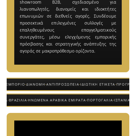
showroom B2B, σχεδιασμένο για
λιανοπωλητές, διανομείς και ιδιοκτήτες
επωνυμιών σε διεθνείς αγορές. Συνδέουμε
προσεκτικά επιλεγμένες συλλογές με
επαληθευμένους επαγγελματικούς
συνεργάτες, μέσω ελεγχόμενης εμπορικής
πρόσβασης και στρατηγικής ανάπτυξης της
αγοράς σε μακροπρόθεσμο ορίζοντα.
·
·
·
·
Ο ΕΜΠΟΡΙΟ
ΔΙΑΝΟΜΗ
ΑΝΤΙΠΡΟΣΩΠΕΙΑ
ΙΔΙΩΤΙΚΗ ΕΤΙΚΕΤΑ
ΠΡΟΓΡΑΜΜ
·
·
·
·
·
ΛΩΝΙΑ
ΒΡΑΖΙΛΙΑ
ΗΝΩΜΕΝΑ ΑΡΑΒΙΚΑ ΕΜΙΡΑΤΑ
ΠΟΡΤΟΓΑΛΙΑ
ΙΣΠΑΝΙΑ