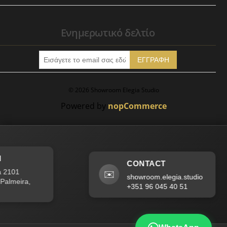
Ενημερωτικό δελτίο
ΕΓΓΡΑΦΉ
© 2026 Showroom Elegia Studio
Powered by
nopCommerce
CONTACT
2101
✉️
showroom.elegia.studio
lmeira,
+351 96 045 40 51