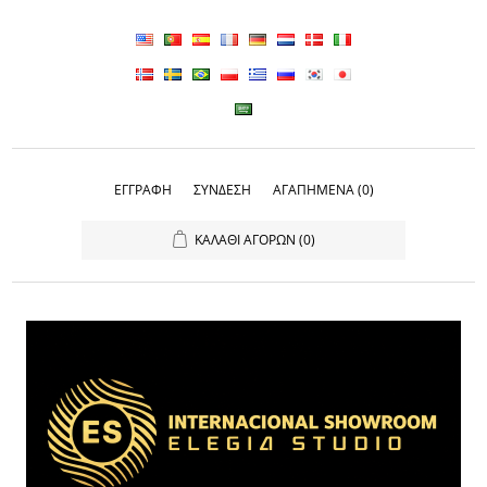
ΕΓΓΡΑΦΉ
ΣΎΝΔΕΣΗ
ΑΓΑΠΗΜΈΝΑ
(0)
ΚΑΛΆΘΙ ΑΓΟΡΏΝ
(0)