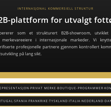
INTERNASJONAL KOMMERSIELL STRUKTUR
2B-plattform for utvalgt fott
pererer som et strukturert B2B-showroom, utviklet 
g merkevareeiere i internasjonale markeder. Vi knytt
verifiserte profesjonelle partnere gjennom kontrollert komm
utvikling på lang sikt.
·
·
·
ENTASJON
PRIVAT MERKE
BOUTIQUE-PROGRAMMER
KOMMERSI
·
·
·
·
·
·
AND
PORTUGAL
SPANIA
FRANKRIKE
TYSKLAND
ITALIA
NEDERL