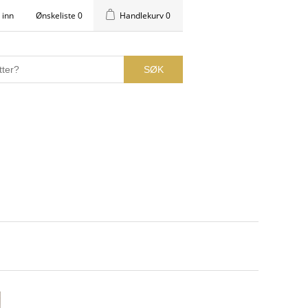
 inn
Ønskeliste
0
Handlekurv
0
SØK