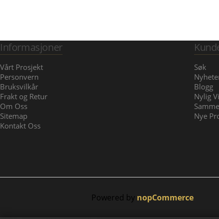
Informasjoner
Kunde
Vårt Prosjekt
Søk
Personvern
Nyhete
Bruksvilkår
Blogg
Frakt og Retur
Nylig V
Om Oss
Samme
Sitemap
Nye Pr
Kontakt Oss
Powered by
nopCommerce