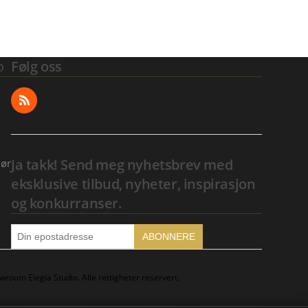
o
Følg oss
Ja takk! Send meg nyhetsbrev med
dør
eksklusive tilbud, nyheter, inspirasjon
og konkurranser.
ABONNERE
room Elegia Studio. Alle rettigheter reservert.