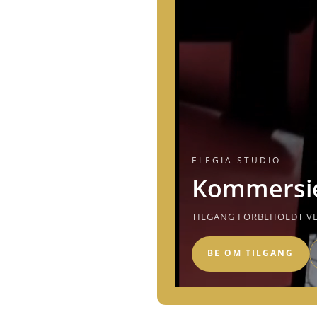
ELEGIA STUDIO
Kommersie
TILGANG FORBEHOLDT VE
BE OM TILGANG