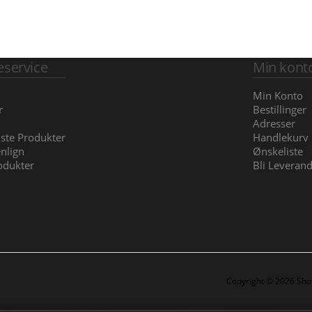
service
Min kont
Min Konto
r
Bestillinger
Adresser
iste Produkter
Handlekurv
nlign
Ønskeliste
odukter
Bli Leveran
Copyright © 2026 Show