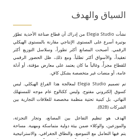
السياق والهدف
نشأت Elegia Studio من إدراك أن قطاع صناعة الأحذية تطوّر
بوتيرة أسرع على المستوى الإنتاجي مقارنة بالمستوى الهيكلي
الرقمي. أصبحت المصانع أكثر تطوراً، وسلاسل التوزيع أكثر
تعقيداً، والأسواق أكثر تطلباً. ومع ذلك، ظل الحضور الرقمي
للقطاع مجزأً، وغالباً ما كان يعتمد على معارض مؤقتة، أو أدلة
عامة، أو منصات غير متخصصة بشكل كافٍ.
تم تصميم Elegia Studio لمعالجة هذا الفراغ الهيكلي. ليس
كسوق إلكتروني مفتوح. وليس ككتالوج عام موجه للمستهلك
النهائي. بل كبنية تحتية منظمة مخصصة للعلاقات التجارية بين
الشركات (B2B).
الهدف هو تنظيم التفاعل بين المصانع، وتجار التجزئة،
والموزعين، والوكلاء ضمن بيئة دولية متماسكة ومهنية. مساحة
يتم فيها التعامل مع التموضع، والنطاق الجغرافي، والاستراتيجية