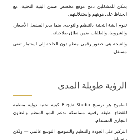
يمكن للمشغلين دمج موقع مخصص ضمن البنية التحتية، مع
الحفاظ على هويتهم واستقلاليتهم.
تقوم البنية التحتية بالتنظيم والتوجيه. بينما يدير المشغل الأسعار،
والشروط، والطلبات ضمن نطاق صلاحياته.
والنتيجة هي حضور رقمي منظم دون الحاجة إلى استثمار تقني
مستقل.
الرؤية طويلة المدى
الطموح هو ترسيخ Elegia Studio كبنية تحتية دولية منظمة
للقطاع. طبقة رقمية متماسكة تدعم النمو المنظم والتعاون
التجاري المستدام.
التركيز على الجودة والتنظيم والتموضع. التوسع عالمي — ولكن
بانضباط.