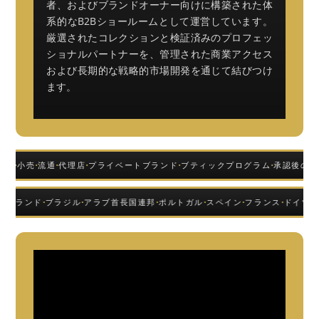
者、およびブランドオーナー向けに構築された体
系的なB2Bショールームとして運営しています。
厳選されたコレクションと検証済みのプロフェッ
ショナルパートナーを、管理された商業アクセス
および長期的な戦略的市場開発を通じて結びつけ
ます。
·
·
·
·
·
·
ーム
小売
流通
代理店
プライベートブランド
ブティックプログラム
承認後の商
·
·
·
·
·
·
·
ア
ポーランド
ブラジル
アラブ首長国連邦
ポルトガル
スペイン
フランス
ドイツ