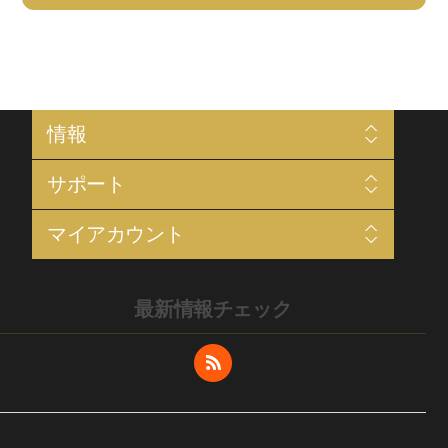
情報
プロジェクト概要
サポート
プライバシー
利用規約
検索
配送と返品
マイアカウント
ニュース
会社概要
ブログ
Sitemap
マイアカウント
最近閲覧した商品
お問い合わせ
注文履歴
比較
最新情報チェック
住所
新商品
ショッピングカート
欲しいものリスト
サプライヤーになる