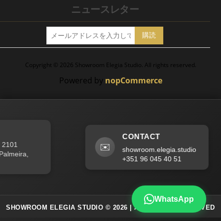
ニュースレター
購読
Copyright © 2026 Showroom Elegia Studio. All rights reserved.
Powered by
nopCommerce
CONTACT
2101
✉️
showroom.elegia.studio
lmeira,
+351 96 045 40 51
WhatsApp
SHOWROOM ELEGIA STUDIO
© 2026 | ALL RIGHTS RESERVED