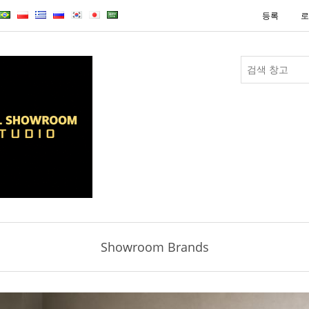
등록
로
Showroom Brands