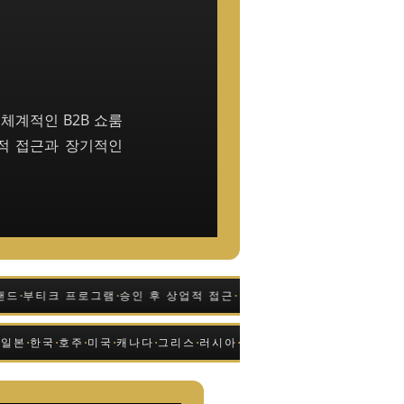
 체계적인 B2B 쇼룸
업적 접근과 장기적인
·
·
·
부티크 프로그램
승인 후 상업적 접근
·
·
·
·
·
·
·
·
·
·
라비아
일본
한국
호주
미국
캐나다
그리스
러시아
폴란드
브라질
아랍에