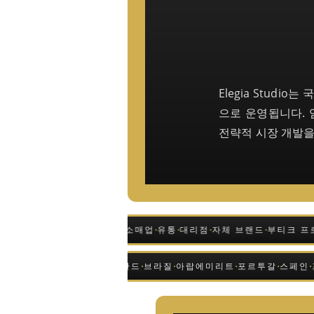
Elegia Stud
으로 운영됩니다. 
전략적 시장 개발을
·
·
·
·
·
국제 B2B 쇼룸
소매업
유통
대리점
자체 브랜드
부티크 프로
·
·
·
·
·
·
·
·
·
호주
미국
캐나다
그리스
러시아
폴란드
브라질
아랍에미리트
포르투갈
스