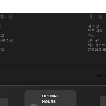
객지원
내 계정
색
내 계정
스
주문 내역
로그
주소
 본 상품
장바구니
교
위시리스트
상품
공급업체 
저작권 및 사
OPENING
HOURS