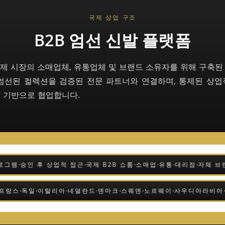
국제 상업 구조
B2B 엄선 신발 플랫폼
io는 국제 시장의 소매업체, 유통업체 및 브랜드 소유자를 위해 구축된
엄선된 컬렉션을 검증된 전문 파트너와 연결하며, 통제된 상
 기반으로 협업합니다.
·
·
·
·
·
·
그램
승인 후 상업적 접근
국제 B2B 쇼룸
소매업
유통
대리점
자체 브랜드
·
·
·
·
·
·
·
·
페인
프랑스
독일
이탈리아
네덜란드
덴마크
스웨덴
노르웨이
사우디아