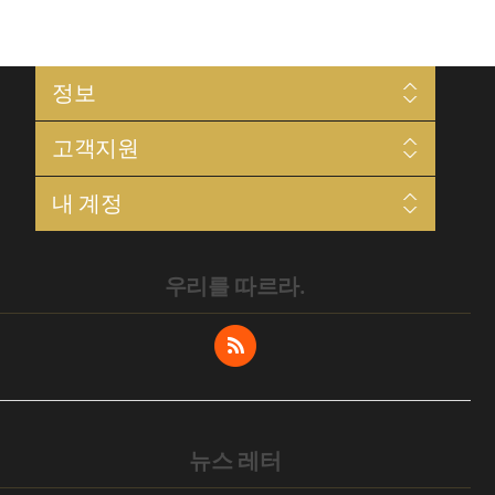
정보
우리의 프로젝트
고객지원
개인정보 보호
이용 약관
검색
배송 및 반품
내 계정
뉴스
회사 소개
블로그
Sitemap
내 계정
최근 본 상품
문의하기
주문 내역
비교
우리를 따르라.
주소
신상품
장바구니
위시리스트
공급업체 되기
뉴스 레터