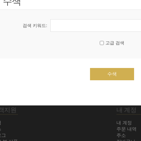
수색
검색 키워드:
고급 검색
수색
객지원
내 계정
색
내 계정
스
주문 내역
로그
주소