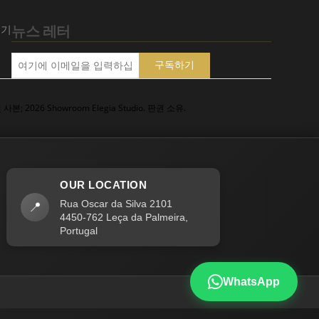
뉴스 레터
되기
구독하기
본; 2026 Showroom Elegia Studio. 판권 소유.
OUR LOCATION
Rua Oscar da Silva 2101
📍
✉️
s
4450-762 Leça da Palmeira,
+
Portugal
WhatsApp