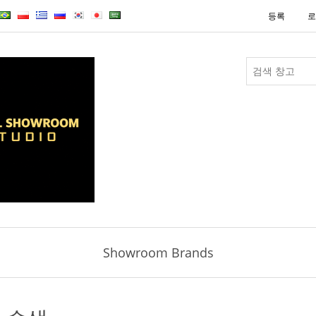
등록
로
Showroom Brands