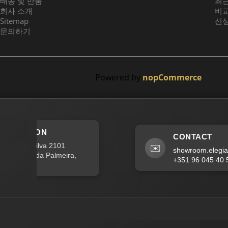
배송 및 반품
최근
회사 소개
비
Sitemap
신
문의하기
Powered by
nopCommerce
LOCATION
CONTACT
car da Silva 2101
✉️
showroom.elegia.s
62 Leça da Palmeira,
+351 96 045 40 51
al