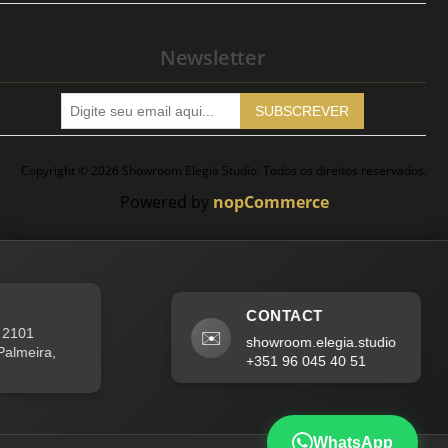
Newsletter
SUBSCREVER
Copyright © 2026 Showroom Elegia Studio. Todos os direitos reservados.
Powered by
nopCommerce
CONTACT
2101
✉️
showroom.elegia.studio
almeira,
+351 96 045 40 51
WhatsApp