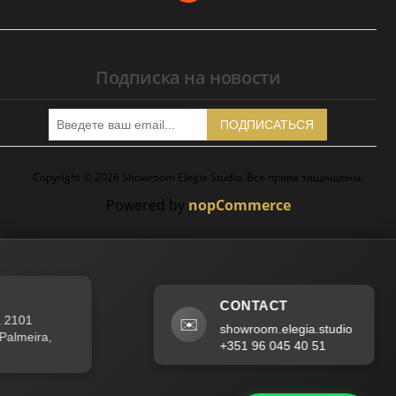
Подписка на новости
ПОДПИСАТЬСЯ
Copyright © 2026 Showroom Elegia Studio. Все права защищены.
Powered by
nopCommerce
CONTACT
2101
✉️
showroom.elegia.studio
lmeira,
+351 96 045 40 51