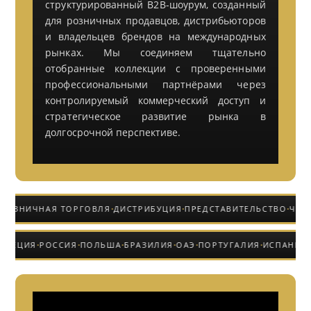
структурированный B2B-шоурум, созданный
для розничных продавцов, дистрибьюторов
и владельцев брендов на международных
рынках. Мы соединяем тщательно
отобранные коллекции с проверенными
профессиональными партнёрами через
контролируемый коммерческий доступ и
стратегическое развитие рынка в
долгосрочной перспективе.
·
·
·
ОЗНИЧНАЯ ТОРГОВЛЯ
ДИСТРИБУЦИЯ
ПРЕДСТАВИТЕЛЬСТВО
ЧАСТН
·
·
·
·
·
·
·
ДА
ГРЕЦИЯ
РОССИЯ
ПОЛЬША
БРАЗИЛИЯ
ОАЭ
ПОРТУГАЛИЯ
ИСПАНИ